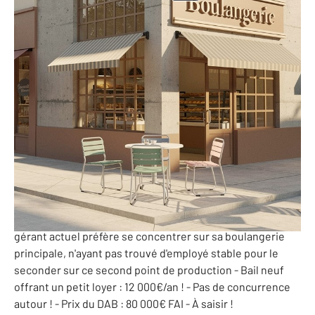
Alpes-Maritimes - 06
Ref: 10227646
80 000 €
PERF (Potentiel de l'Entreprise et Rentabilité Financière)
: 0 €
06 - BOULANGERIE-PATISSERIE - Reprise de DAB pour
cette boulangerie très bien placée dans un quartier de
Nice-Ouest. Le bail est neuf - L'équipement de la
boulangerie est complet - La boulangerie bénéficie aussi
d'une terrasse - Idéale pour une première installation. Le
gérant actuel préfère se concentrer sur sa boulangerie
principale, n'ayant pas trouvé d'employé stable pour le
seconder sur ce second point de production - Bail neuf
offrant un petit loyer : 12 000€/an ! - Pas de concurrence
autour ! - Prix du DAB : 80 000€ FAI - À saisir !