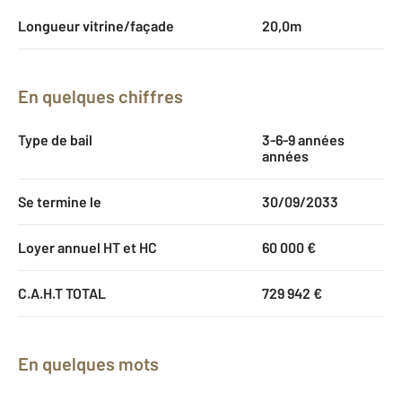
Longueur vitrine/façade
20,0m
En quelques chiffres
Type de bail
3-6-9 années
années
Se termine le
30/09/2033
Loyer annuel HT et HC
60 000 €
C.A.H.T TOTAL
729 942 €
En quelques mots