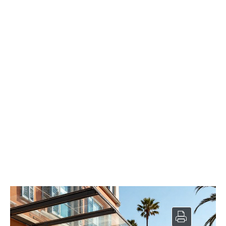
BarBrasserie à vendre
2