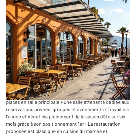
300 m
-
Alpes-Maritimes - 06
Ref: 10227071
770 000 €
PERF (Potentiel de l'Entreprise et Rentabilité Financière)
: 146 270 €
06- BRASSERIE LICENCE IV
Exceptionnel! Située sur l?un des ports les plus
emblématiques de la Côte d?Azur, la brasserie bénéficie
d?une visibilité et d?une fréquentation à l'année - Une très
grande terrasse de plus de 80 places à disposition - 25
places en salle principale + une salle attenante dédiée aux
réservations privées, groupes et événements - Travaille à
l'année et bénéficie pleinement de la saison d'été sur six
mois grâce à son positionnement 1er - La restauration
proposée est classique en cuisine du marché et