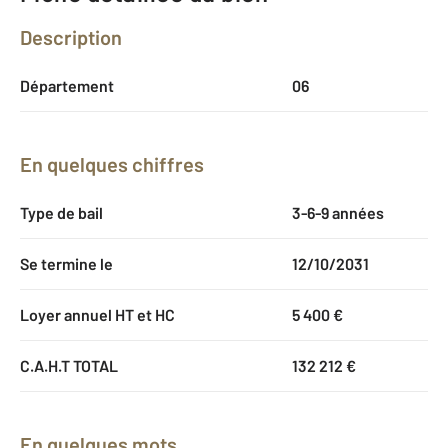
Description
Département
06
En quelques chiffres
Type de bail
3-6-9 années
Se termine le
12/10/2031
Loyer annuel HT et HC
5 400 €
C.A.H.T TOTAL
132 212 €
En quelques mots