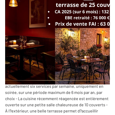
67 m
-
Alpes-Maritimes - 06
Ref: 10225013
63 000 €
PERF (Potentiel de l'Entreprise et Rentabilité Financière)
: 76 065 €
06 - RESTAURANT / BAR A VINS. Baisse de prix 04/2026!
Charmant petit restaurant de type bistronomique dans un
village très prisé des Alpes Maritimes - Situé au cœur d?un
village touristique, ce joli petit restaurant bistronomique
est tenu par un couple de passionnés et propose
actuellement six services par semaine, uniquement en
soirée, sur une période maximum de 6 mois par an, par
choix - La cuisine récemment réagencée est entièrement
ouverte sur une petite salle chaleureuse de 10 couverts -
À l?extérieur, une belle terrasse permet d?accueillir